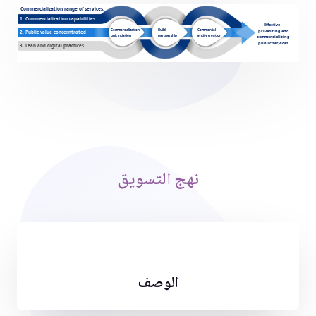
نهج التسويق
الوصف