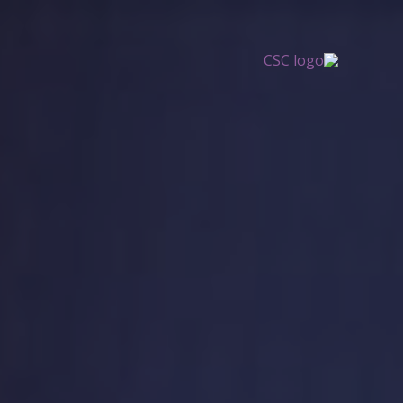
خطي
لى
لمحتوى